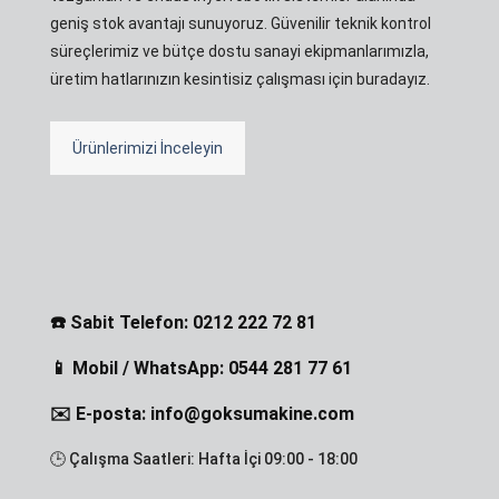
geniş stok avantajı sunuyoruz. Güvenilir teknik kontrol
süreçlerimiz ve bütçe dostu sanayi ekipmanlarımızla,
üretim hatlarınızın kesintisiz çalışması için buradayız.
Ürünlerimizi İnceleyin
☎️ Sabit Telefon: 0212 222 72 81
📱 Mobil / WhatsApp: 0544 281 77 61
✉️ E-posta: info@goksumakine.com
🕒 Çalışma Saatleri: Hafta İçi 09:00 - 18:00