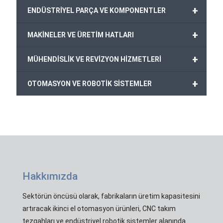
+
ENDÜSTRİYEL PARÇA VE KOMPONENTLER
+
MAKİNELER VE ÜRETİM HATLARI
+
MÜHENDİSLİK VE REVİZYON HİZMETLERİ
+
OTOMASYON VE ROBOTİK SİSTEMLER
Hakkımızda
Sektörün öncüsü olarak, fabrikaların üretim kapasitesini
artıracak ikinci el otomasyon ürünleri, CNC takım
tezgahları ve endüstriyel robotik sistemler alanında