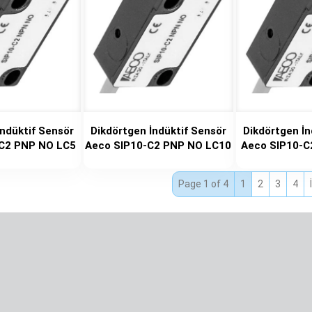
İndüktif Sensör
Dikdörtgen İndüktif Sensör
Dikdörtgen İn
-C2 PNP NO LC5
Aeco SIP10-C2 PNP NO LC10
Aeco SIP10-C
Page 1 of 4
1
2
3
4