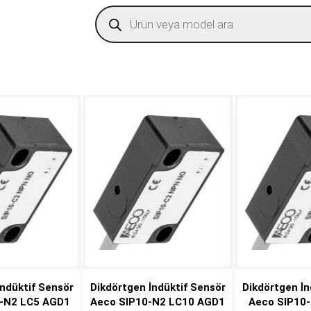
Products
search
İndüktif Sensör
Dikdörtgen İndüktif Sensör
Dikdörtgen İn
0-N2 LC5 AGD1
Aeco SIP10-N2 LC10 AGD1
Aeco SIP10