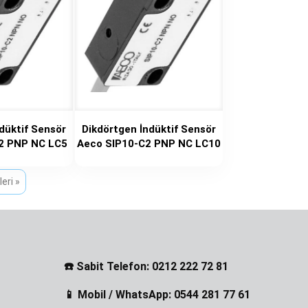
düktif Sensör
Dikdörtgen İndüktif Sensör
2 PNP NC LC5
Aeco SIP10-C2 PNP NC LC10
İleri »
☎️ Sabit Telefon: 0212 222 72 81
📱 Mobil / WhatsApp: 0544 281 77 61