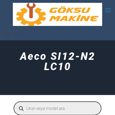
Aeco SI12-N2
LC10
Products
search