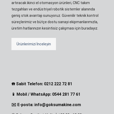
artıracak ikinci el otomasyon ürünleri, CNC takım
tezgahları ve endüstriyel robotik sistemler alanında
geniş stok avantajı sunuyoruz. Güvenilir teknik kontrol
süreçlerimiz ve bütçe dostu sanayi ekipmanlarımızla,
üretim hatlarınızın kesintisiz çalışması için buradayız.
Ürünlerimizi İnceleyin
☎️ Sabit Telefon: 0212 222 72 81
📱 Mobil / WhatsApp: 0544 281 77 61
✉️ E-posta: info@goksumakine.com