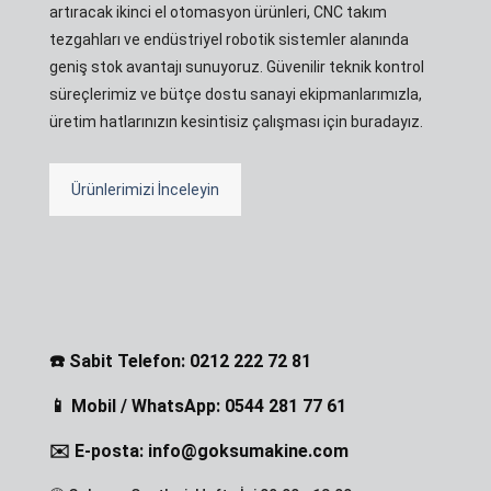
artıracak ikinci el otomasyon ürünleri, CNC takım
tezgahları ve endüstriyel robotik sistemler alanında
geniş stok avantajı sunuyoruz. Güvenilir teknik kontrol
süreçlerimiz ve bütçe dostu sanayi ekipmanlarımızla,
üretim hatlarınızın kesintisiz çalışması için buradayız.
Ürünlerimizi İnceleyin
☎️ Sabit Telefon: 0212 222 72 81
📱 Mobil / WhatsApp: 0544 281 77 61
✉️ E-posta: info@goksumakine.com