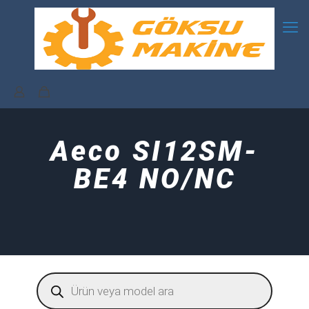
Aeco SI12SM-
BE4 NO/NC
Products
search