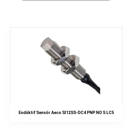
Endüktif Sensör Aeco SI12SS-DC4 PNP NO S LC5