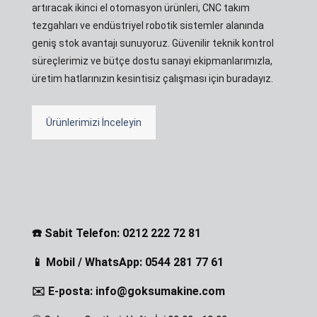
artıracak ikinci el otomasyon ürünleri, CNC takım
tezgahları ve endüstriyel robotik sistemler alanında
geniş stok avantajı sunuyoruz. Güvenilir teknik kontrol
süreçlerimiz ve bütçe dostu sanayi ekipmanlarımızla,
üretim hatlarınızın kesintisiz çalışması için buradayız.
Ürünlerimizi İnceleyin
☎️ Sabit Telefon: 0212 222 72 81
📱 Mobil / WhatsApp: 0544 281 77 61
✉️ E-posta: info@goksumakine.com