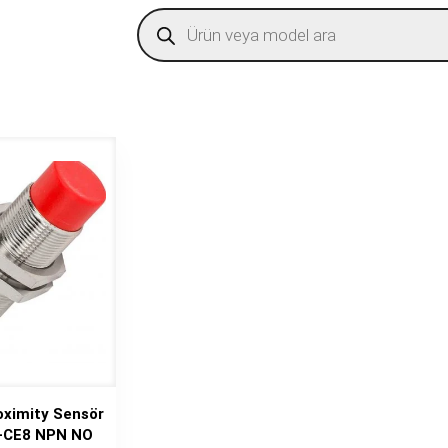
Products
search
oximity Sensör
8-CE8 NPN NO