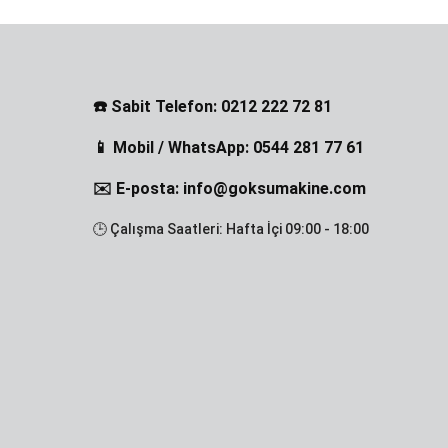
☎️ Sabit Telefon: 0212 222 72 81
📱 Mobil / WhatsApp: 0544 281 77 61
✉️ E-posta: info@goksumakine.com
🕒 Çalışma Saatleri: Hafta İçi 09:00 - 18:00