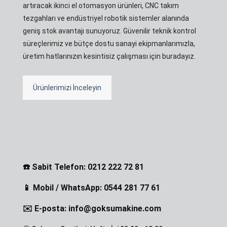
artıracak ikinci el otomasyon ürünleri, CNC takım
tezgahları ve endüstriyel robotik sistemler alanında
geniş stok avantajı sunuyoruz. Güvenilir teknik kontrol
süreçlerimiz ve bütçe dostu sanayi ekipmanlarımızla,
üretim hatlarınızın kesintisiz çalışması için buradayız.
Ürünlerimizi İnceleyin
☎️ Sabit Telefon: 0212 222 72 81
📱 Mobil / WhatsApp: 0544 281 77 61
✉️ E-posta: info@goksumakine.com