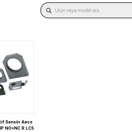
Products
search
tif Sensör Aeco
NP NO+NC R LC5