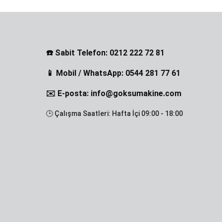
☎️ Sabit Telefon: 0212 222 72 81
📱 Mobil / WhatsApp: 0544 281 77 61
✉️ E-posta: info@goksumakine.com
🕒 Çalışma Saatleri: Hafta İçi 09:00 - 18:00