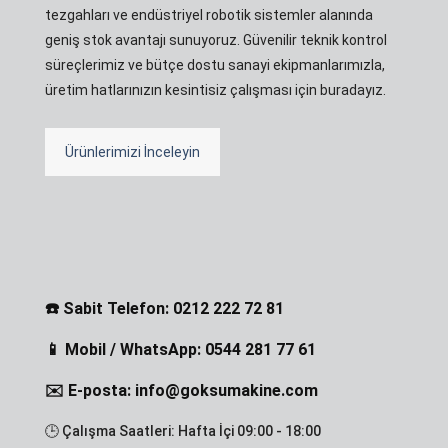
tezgahları ve endüstriyel robotik sistemler alanında
geniş stok avantajı sunuyoruz. Güvenilir teknik kontrol
süreçlerimiz ve bütçe dostu sanayi ekipmanlarımızla,
üretim hatlarınızın kesintisiz çalışması için buradayız.
Ürünlerimizi İnceleyin
☎️ Sabit Telefon: 0212 222 72 81
📱 Mobil / WhatsApp: 0544 281 77 61
✉️ E-posta: info@goksumakine.com
🕒 Çalışma Saatleri: Hafta İçi 09:00 - 18:00