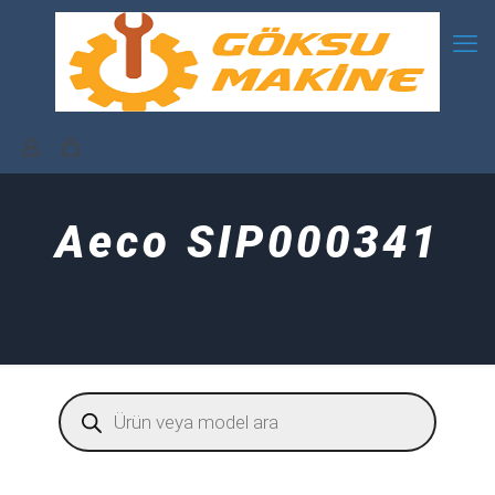
Aeco SIP000341
Products
search