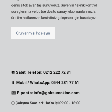
geniş stok avantajı sunuyoruz. Güvenilir teknik kontrol
süreçlerimiz ve bütçe dostu sanayi ekipmanlarımızla,
üretim hatlarınızın kesintisiz çalışması için buradayız.
Ürünlerimizi İnceleyin
☎️ Sabit Telefon: 0212 222 72 81
📱 Mobil / WhatsApp: 0544 281 77 61
✉️ E-posta: info@goksumakine.com
🕒 Çalışma Saatleri: Hafta İçi 09:00 - 18:00