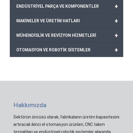
+
ENDÜSTRİYEL PARÇA VE KOMPONENTLER
+
MAKİNELER VE ÜRETİM HATLARI
+
MÜHENDİSLİK VE REVİZYON HİZMETLERİ
+
OTOMASYON VE ROBOTİK SİSTEMLER
Hakkımızda
Sektörün öncüsü olarak, fabrikaların üretim kapasitesini
artıracak ikinci el otomasyon ürünleri, CNC takım
tezgahları ve endüstriyel robotik sistemler alanında