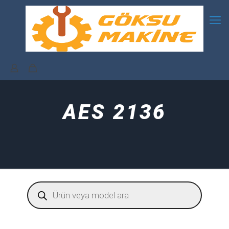
AES 2136
Products
search