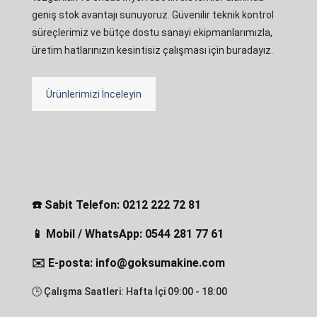
geniş stok avantajı sunuyoruz. Güvenilir teknik kontrol
süreçlerimiz ve bütçe dostu sanayi ekipmanlarımızla,
üretim hatlarınızın kesintisiz çalışması için buradayız.
Ürünlerimizi İnceleyin
☎️ Sabit Telefon: 0212 222 72 81
📱 Mobil / WhatsApp: 0544 281 77 61
✉️ E-posta: info@goksumakine.com
🕒 Çalışma Saatleri: Hafta İçi 09:00 - 18:00