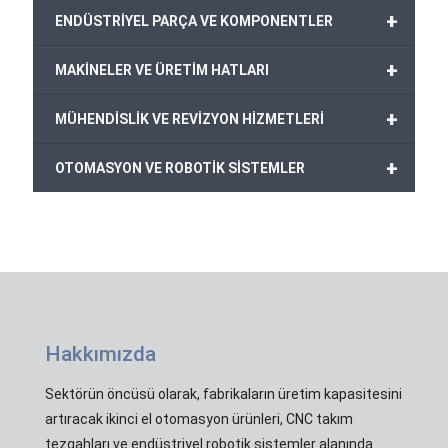
+
ENDÜSTRİYEL PARÇA VE KOMPONENTLER
+
MAKİNELER VE ÜRETİM HATLARI
+
MÜHENDİSLİK VE REVİZYON HİZMETLERİ
+
OTOMASYON VE ROBOTİK SİSTEMLER
Hakkımızda
Sektörün öncüsü olarak, fabrikaların üretim kapasitesini
artıracak ikinci el otomasyon ürünleri, CNC takım
tezgahları ve endüstriyel robotik sistemler alanında