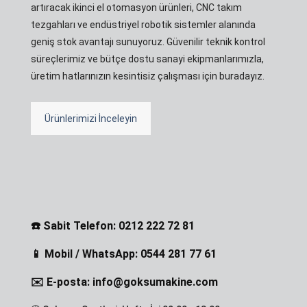
artıracak ikinci el otomasyon ürünleri, CNC takım
tezgahları ve endüstriyel robotik sistemler alanında
geniş stok avantajı sunuyoruz. Güvenilir teknik kontrol
süreçlerimiz ve bütçe dostu sanayi ekipmanlarımızla,
üretim hatlarınızın kesintisiz çalışması için buradayız.
Ürünlerimizi İnceleyin
☎️ Sabit Telefon: 0212 222 72 81
📱 Mobil / WhatsApp: 0544 281 77 61
✉️ E-posta: info@goksumakine.com