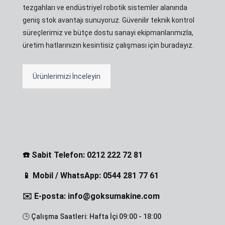
tezgahları ve endüstriyel robotik sistemler alanında
geniş stok avantajı sunuyoruz. Güvenilir teknik kontrol
süreçlerimiz ve bütçe dostu sanayi ekipmanlarımızla,
üretim hatlarınızın kesintisiz çalışması için buradayız.
Ürünlerimizi İnceleyin
☎️ Sabit Telefon: 0212 222 72 81
📱 Mobil / WhatsApp: 0544 281 77 61
✉️ E-posta: info@goksumakine.com
🕒 Çalışma Saatleri: Hafta İçi 09:00 - 18:00