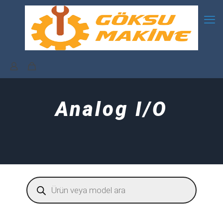
Analog I/O
Products
search