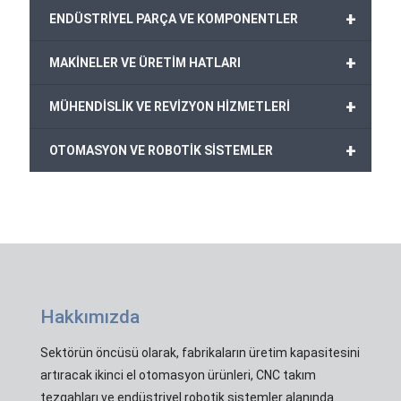
+
ENDÜSTRİYEL PARÇA VE KOMPONENTLER
+
MAKİNELER VE ÜRETİM HATLARI
+
MÜHENDİSLİK VE REVİZYON HİZMETLERİ
+
OTOMASYON VE ROBOTİK SİSTEMLER
Hakkımızda
Sektörün öncüsü olarak, fabrikaların üretim kapasitesini
artıracak ikinci el otomasyon ürünleri, CNC takım
tezgahları ve endüstriyel robotik sistemler alanında