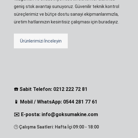
geniş stok avantajı sunuyoruz. Güvenilir teknik kontrol
süreçlerimiz ve bütçe dostu sanayi ekipmanlarımızla,
üretim hatlarınızın kesintisiz çalışması için buradayız.
Ürünlerimizi İnceleyin
☎️ Sabit Telefon: 0212 222 72 81
📱 Mobil / WhatsApp: 0544 281 77 61
✉️ E-posta: info@goksumakine.com
🕒 Çalışma Saatleri: Hafta İçi 09:00 - 18:00