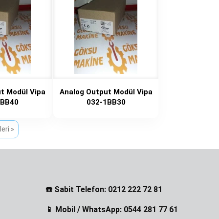
t Modül Vipa
Analog Output Modül Vipa
1BB40
032-1BB30
İleri »
☎️ Sabit Telefon: 0212 222 72 81
📱 Mobil / WhatsApp: 0544 281 77 61