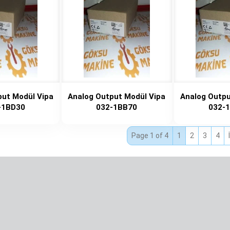
put Modül Vipa
Analog Output Modül Vipa
Analog Outpu
-1BD30
032-1BB70
032-
Page 1 of 4
1
2
3
4