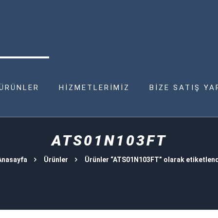
ÜRÜNLER
HİZMETLERİMİZ
BİZE SATIŞ YA
ATS01N103FT
Anasayfa
Ürünler
Ürünler “ATS01N103FT” olarak etiketlend