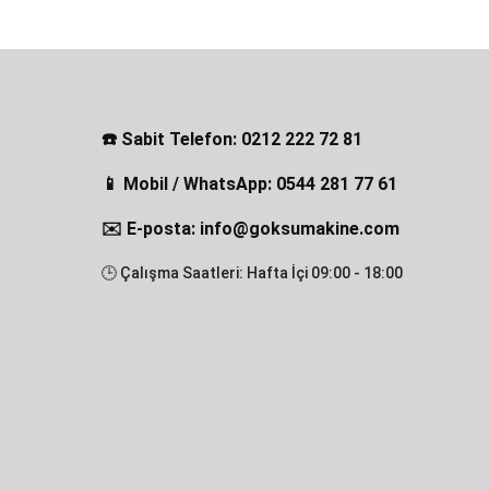
☎️ Sabit Telefon: 0212 222 72 81
📱 Mobil / WhatsApp: 0544 281 77 61
✉️ E-posta: info@goksumakine.com
🕒 Çalışma Saatleri: Hafta İçi 09:00 - 18:00