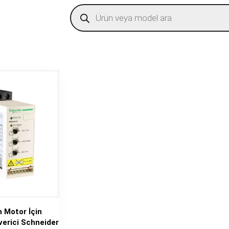
Products
search
 Motor İçin
erici Schneider