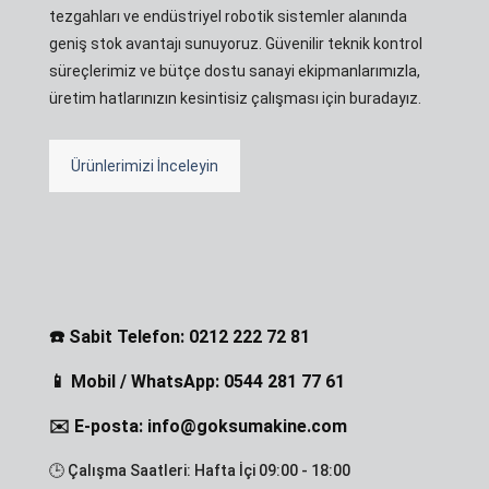
tezgahları ve endüstriyel robotik sistemler alanında
geniş stok avantajı sunuyoruz. Güvenilir teknik kontrol
süreçlerimiz ve bütçe dostu sanayi ekipmanlarımızla,
üretim hatlarınızın kesintisiz çalışması için buradayız.
Ürünlerimizi İnceleyin
☎️ Sabit Telefon: 0212 222 72 81
📱 Mobil / WhatsApp: 0544 281 77 61
✉️ E-posta: info@goksumakine.com
🕒 Çalışma Saatleri: Hafta İçi 09:00 - 18:00