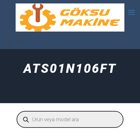
ATS01N106FT
Products
search