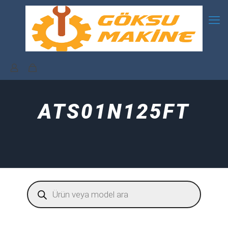
ATS01N125FT
Products
search