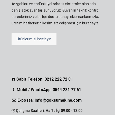
tezgahları ve endüstriyel robotik sistemler alanında
geniş stok avantajı sunuyoruz. Güvenilir teknik kontrol
süreçlerimiz ve bütçe dostu sanayi ekipmanlarımızla,
üretim hatlarınızın kesintisiz çalışması için buradayız.
Ürünlerimizi İnceleyin
☎️ Sabit Telefon: 0212 222 72 81
📱 Mobil / WhatsApp: 0544 281 77 61
✉️ E-posta: info@goksumakine.com
🕒 Çalışma Saatleri: Hafta İçi 09:00 - 18:00