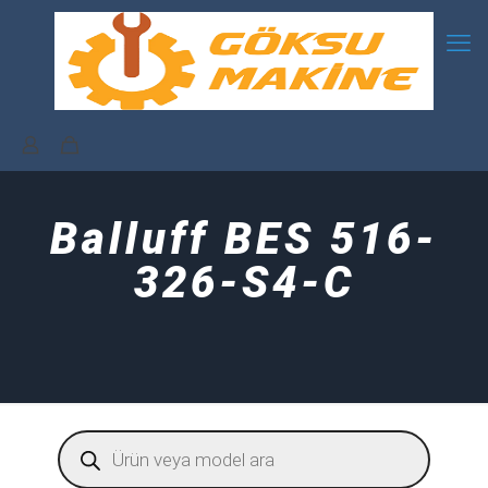
Balluff BES 516-
326-S4-C
Products
search