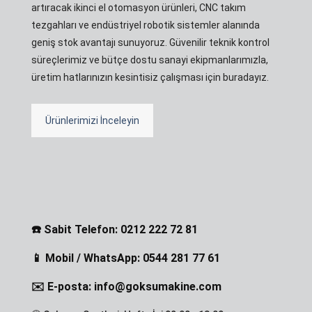
artıracak ikinci el otomasyon ürünleri, CNC takım
tezgahları ve endüstriyel robotik sistemler alanında
geniş stok avantajı sunuyoruz. Güvenilir teknik kontrol
süreçlerimiz ve bütçe dostu sanayi ekipmanlarımızla,
üretim hatlarınızın kesintisiz çalışması için buradayız.
Ürünlerimizi İnceleyin
☎️ Sabit Telefon: 0212 222 72 81
📱 Mobil / WhatsApp: 0544 281 77 61
✉️ E-posta: info@goksumakine.com