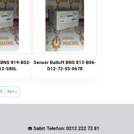
f BNS 819-B02-
Sensör Balluff BNS 813-B06-
12-S80L
D12-72-55-0678
9
İleri »
☎️ Sabit Telefon: 0212 222 72 81