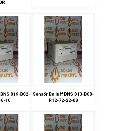
0R
f BNS 819-B02-
Sensör Balluff BNS 813-B08-
46-10
R12-72-22-08