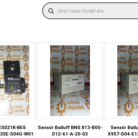
Products
search
BES021K-BES
Sensör Balluff BNS 813-B05-
Sensör Ball
35E-S04G-W01
D12-61-A-20-03
X957-D04-E1