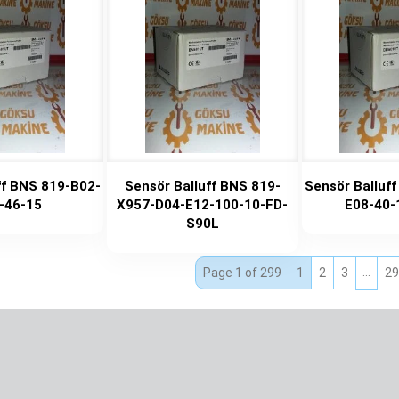
ff BNS 819-B02-
Sensör Balluff BNS 819-
Sensör Balluf
-46-15
X957-D04-E12-100-10-FD-
E08-40-
S90L
…
Page 1 of 299
1
2
3
29