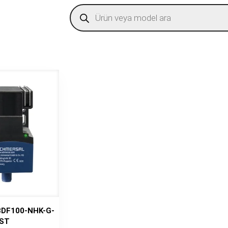
Products
search
BDF100-NHK-G-
ST