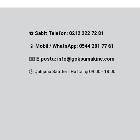
☎️ Sabit Telefon: 0212 222 72 81
📱 Mobil / WhatsApp: 0544 281 77 61
✉️ E-posta: info@goksumakine.com
🕒 Çalışma Saatleri: Hafta İçi 09:00 - 18:00