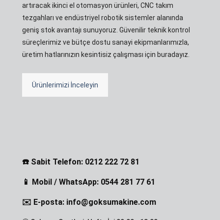
artıracak ikinci el otomasyon ürünleri, CNC takım
tezgahları ve endüstriyel robotik sistemler alanında
geniş stok avantajı sunuyoruz. Güvenilir teknik kontrol
süreçlerimiz ve bütçe dostu sanayi ekipmanlarımızla,
üretim hatlarınızın kesintisiz çalışması için buradayız.
Ürünlerimizi İnceleyin
☎️ Sabit Telefon: 0212 222 72 81
📱 Mobil / WhatsApp: 0544 281 77 61
✉️ E-posta: info@goksumakine.com