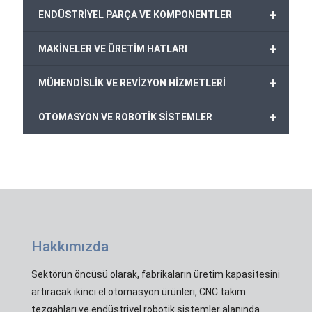
+
ENDÜSTRİYEL PARÇA VE KOMPONENTLER
+
MAKİNELER VE ÜRETİM HATLARI
+
MÜHENDİSLİK VE REVİZYON HİZMETLERİ
+
OTOMASYON VE ROBOTİK SİSTEMLER
Hakkımızda
Sektörün öncüsü olarak, fabrikaların üretim kapasitesini
artıracak ikinci el otomasyon ürünleri, CNC takım
tezgahları ve endüstriyel robotik sistemler alanında