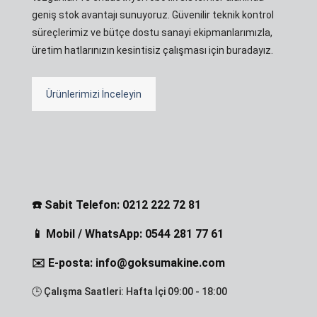
geniş stok avantajı sunuyoruz. Güvenilir teknik kontrol
süreçlerimiz ve bütçe dostu sanayi ekipmanlarımızla,
üretim hatlarınızın kesintisiz çalışması için buradayız.
Ürünlerimizi İnceleyin
☎️ Sabit Telefon: 0212 222 72 81
📱 Mobil / WhatsApp: 0544 281 77 61
✉️ E-posta: info@goksumakine.com
🕒 Çalışma Saatleri: Hafta İçi 09:00 - 18:00