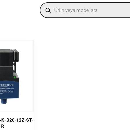
Products
search
NS-B20-12Z-ST-
R