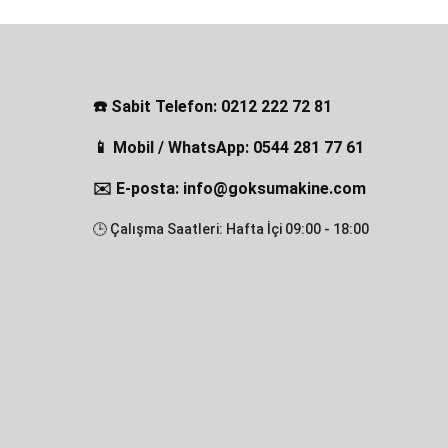
☎️ Sabit Telefon: 0212 222 72 81
📱 Mobil / WhatsApp: 0544 281 77 61
✉️ E-posta: info@goksumakine.com
🕒 Çalışma Saatleri: Hafta İçi 09:00 - 18:00