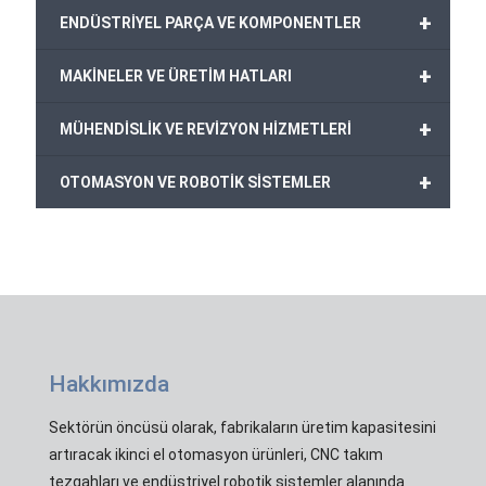
+
ENDÜSTRİYEL PARÇA VE KOMPONENTLER
+
MAKİNELER VE ÜRETİM HATLARI
+
MÜHENDİSLİK VE REVİZYON HİZMETLERİ
+
OTOMASYON VE ROBOTİK SİSTEMLER
Hakkımızda
Sektörün öncüsü olarak, fabrikaların üretim kapasitesini
artıracak ikinci el otomasyon ürünleri, CNC takım
tezgahları ve endüstriyel robotik sistemler alanında