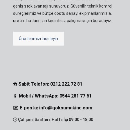
geniş stok avantajı sunuyoruz. Güvenilir teknik kontrol
süreçlerimiz ve bütçe dostu sanayi ekipmanlarımızla,
üretim hatlarınızın kesintisiz çalışması için buradayız.
Ürünlerimizi İnceleyin
☎️ Sabit Telefon: 0212 222 72 81
📱 Mobil / WhatsApp: 0544 281 77 61
✉️ E-posta: info@goksumakine.com
🕒 Çalışma Saatleri: Hafta İçi 09:00 - 18:00