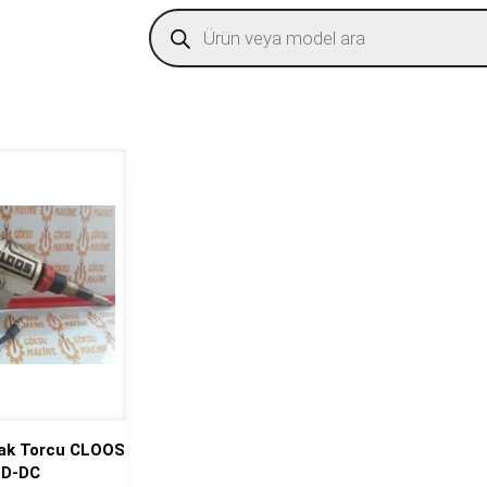
Products
search
nak Torcu CLOOS
D-DC