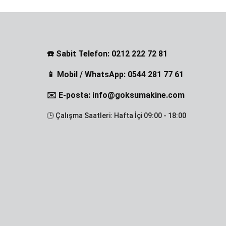
☎️ Sabit Telefon: 0212 222 72 81
📱 Mobil / WhatsApp: 0544 281 77 61
✉️ E-posta: info@goksumakine.com
🕒 Çalışma Saatleri: Hafta İçi 09:00 - 18:00