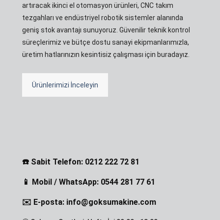
artıracak ikinci el otomasyon ürünleri, CNC takım
tezgahları ve endüstriyel robotik sistemler alanında
geniş stok avantajı sunuyoruz. Güvenilir teknik kontrol
süreçlerimiz ve bütçe dostu sanayi ekipmanlarımızla,
üretim hatlarınızın kesintisiz çalışması için buradayız.
Ürünlerimizi İnceleyin
☎️ Sabit Telefon: 0212 222 72 81
📱 Mobil / WhatsApp: 0544 281 77 61
✉️ E-posta: info@goksumakine.com