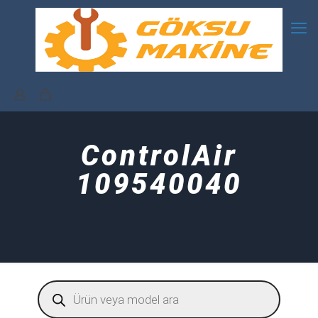
ControlAir
109540040
Products
search