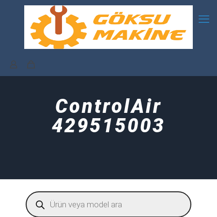
ControlAir
429515003
Products
search