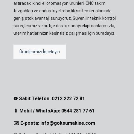
artıracak ikinci el otomasyon ürünleri, CNC takım
tezgahları ve endüstriyel robotik sistemler alanında
geniş stok avantajı sunuyoruz. Güvenilir teknik kontrol
süreçlerimiz ve bütçe dostu sanayi ekipmanlarımızla,
üretim hatlarınızın kesintisiz çalışması için buradayız.
Ürünlerimizi İnceleyin
☎️ Sabit Telefon: 0212 222 72 81
📱 Mobil / WhatsApp: 0544 281 77 61
✉️ E-posta: info@goksumakine.com