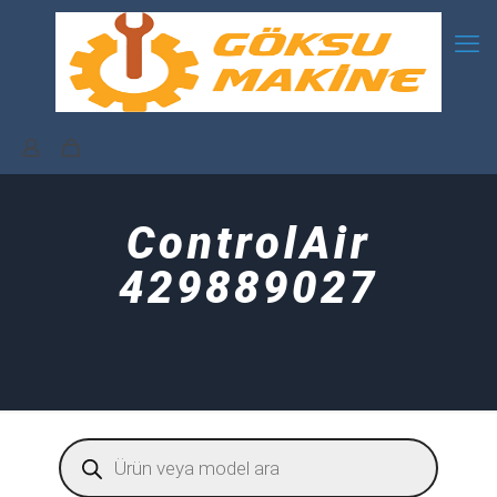
ControlAir
429889027
Products
search