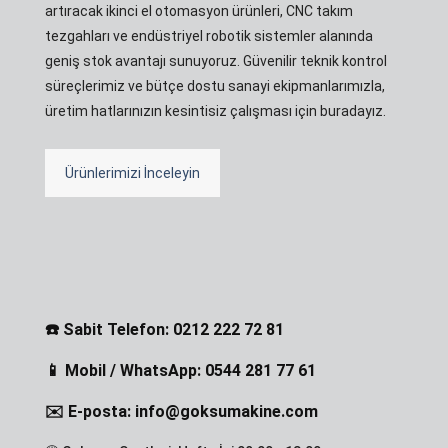
artıracak ikinci el otomasyon ürünleri, CNC takım
tezgahları ve endüstriyel robotik sistemler alanında
geniş stok avantajı sunuyoruz. Güvenilir teknik kontrol
süreçlerimiz ve bütçe dostu sanayi ekipmanlarımızla,
üretim hatlarınızın kesintisiz çalışması için buradayız.
Ürünlerimizi İnceleyin
☎️ Sabit Telefon: 0212 222 72 81
📱 Mobil / WhatsApp: 0544 281 77 61
✉️ E-posta: info@goksumakine.com