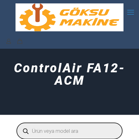
ControlAir FA12-
ACM
Products
search