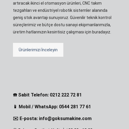
artıracak ikinci el otomasyon ürünleri, CNC takım
tezgahları ve endüstriyel robotik sistemler alanında
geniş stok avantajı sunuyoruz. Güvenilir teknik kontrol
süreçlerimiz ve bütçe dostu sanayi ekipmanlarımızla,
üretim hatlarınızın kesintisiz çalışması için buradayız.
Ürünlerimizi İnceleyin
☎️ Sabit Telefon: 0212 222 72 81
📱 Mobil / WhatsApp: 0544 281 77 61
✉️ E-posta: info@goksumakine.com