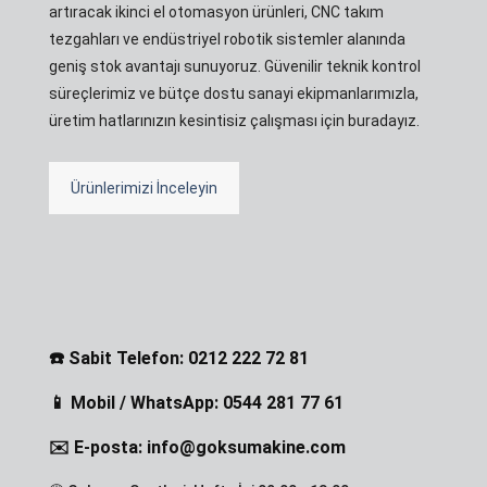
artıracak ikinci el otomasyon ürünleri, CNC takım
tezgahları ve endüstriyel robotik sistemler alanında
geniş stok avantajı sunuyoruz. Güvenilir teknik kontrol
süreçlerimiz ve bütçe dostu sanayi ekipmanlarımızla,
üretim hatlarınızın kesintisiz çalışması için buradayız.
Ürünlerimizi İnceleyin
☎️ Sabit Telefon: 0212 222 72 81
📱 Mobil / WhatsApp: 0544 281 77 61
✉️ E-posta: info@goksumakine.com