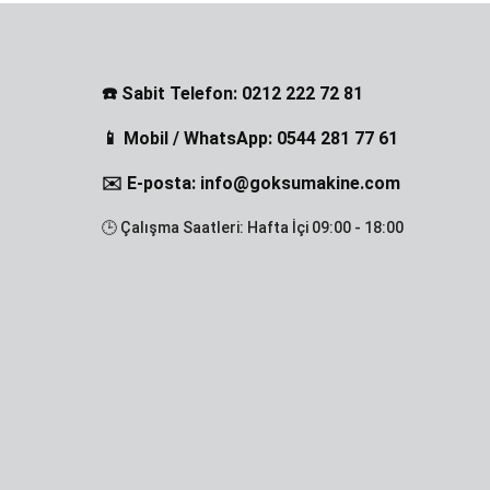
☎️ Sabit Telefon: 0212 222 72 81
📱 Mobil / WhatsApp: 0544 281 77 61
✉️ E-posta: info@goksumakine.com
🕒 Çalışma Saatleri: Hafta İçi 09:00 - 18:00