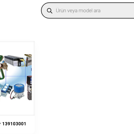
Products
search
ir 139103001