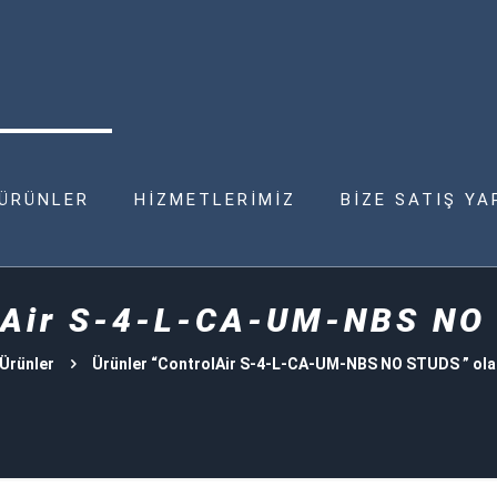
ÜRÜNLER
HİZMETLERİMİZ
BİZE SATIŞ YA
lAir S-4-L-CA-UM-NBS N
Ürünler
Ürünler “ControlAir S-4-L-CA-UM-NBS NO STUDS ” olar