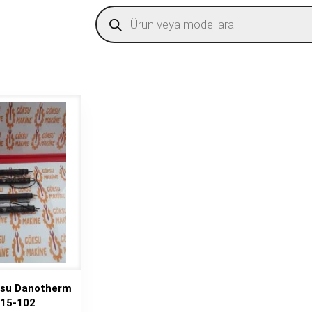
Products
search
usu Danotherm
 15-102