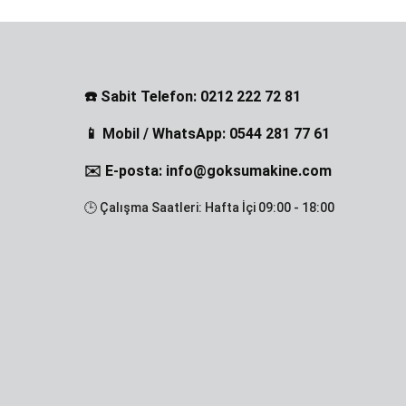
☎️ Sabit Telefon: 0212 222 72 81
📱 Mobil / WhatsApp: 0544 281 77 61
✉️ E-posta: info@goksumakine.com
🕒 Çalışma Saatleri: Hafta İçi 09:00 - 18:00