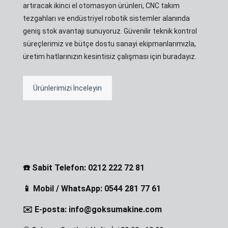
artıracak ikinci el otomasyon ürünleri, CNC takım
tezgahları ve endüstriyel robotik sistemler alanında
geniş stok avantajı sunuyoruz. Güvenilir teknik kontrol
süreçlerimiz ve bütçe dostu sanayi ekipmanlarımızla,
üretim hatlarınızın kesintisiz çalışması için buradayız.
Ürünlerimizi İnceleyin
☎️ Sabit Telefon: 0212 222 72 81
📱 Mobil / WhatsApp: 0544 281 77 61
✉️ E-posta: info@goksumakine.com