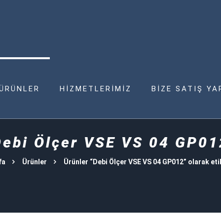
ÜRÜNLER
HİZMETLERİMİZ
BİZE SATIŞ YA
Debi Ölçer VSE VS 04 GP01
fa
Ürünler
Ürünler “Debi Ölçer VSE VS 04 GP012” olarak eti