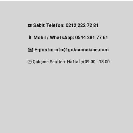
☎️ Sabit Telefon: 0212 222 72 81
📱 Mobil / WhatsApp: 0544 281 77 61
✉️ E-posta: info@goksumakine.com
🕒 Çalışma Saatleri: Hafta İçi 09:00 - 18:00