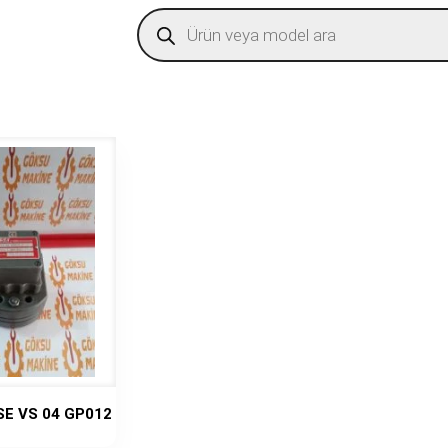
Products
search
VSE VS 04 GP012