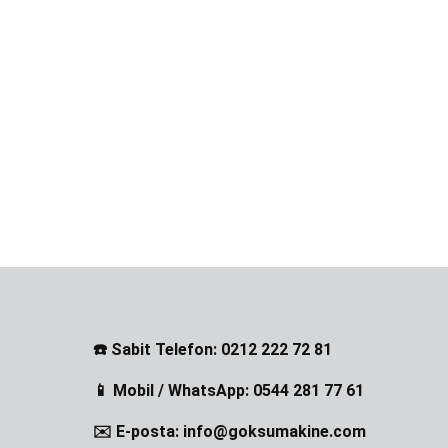
☎️ Sabit Telefon: 0212 222 72 81
📱 Mobil / WhatsApp: 0544 281 77 61
✉️ E-posta: info@goksumakine.com