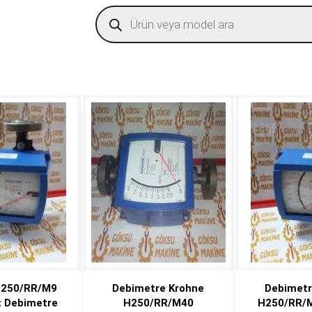
Products
search
H250/RR/M9
Debimetre Krohne
Debimetr
z Debimetre
H250/RR/M40
H250/RR/