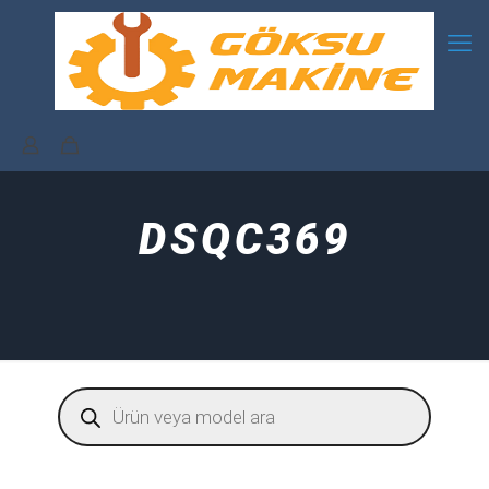
DSQC369
Products
search