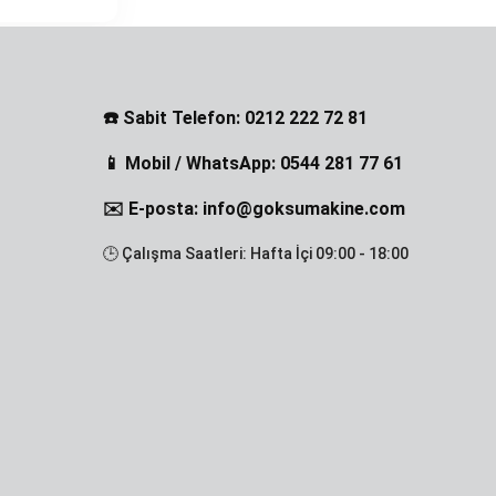
☎️ Sabit Telefon: 0212 222 72 81
📱 Mobil / WhatsApp: 0544 281 77 61
✉️ E-posta: info@goksumakine.com
🕒 Çalışma Saatleri: Hafta İçi 09:00 - 18:00