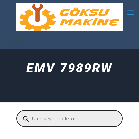
EMV 7989RW
Products
search