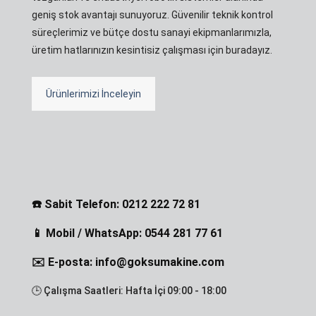
geniş stok avantajı sunuyoruz. Güvenilir teknik kontrol
süreçlerimiz ve bütçe dostu sanayi ekipmanlarımızla,
üretim hatlarınızın kesintisiz çalışması için buradayız.
Ürünlerimizi İnceleyin
☎️ Sabit Telefon: 0212 222 72 81
📱 Mobil / WhatsApp: 0544 281 77 61
✉️ E-posta: info@goksumakine.com
🕒 Çalışma Saatleri: Hafta İçi 09:00 - 18:00