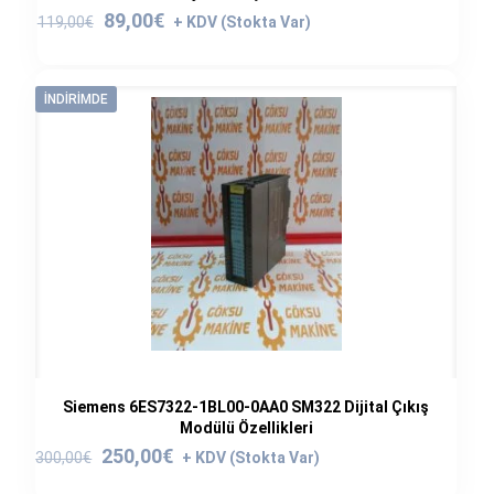
Orijinal
Şu
89,00
€
119,00
€
fiyat:
andaki
119,00€.
fiyat:
89,00€.
İNDIRIMDE
Siemens 6ES7322-1BL00-0AA0 SM322 Dijital Çıkış
Modülü Özellikleri
Orijinal
Şu
250,00
€
300,00
€
fiyat:
andaki