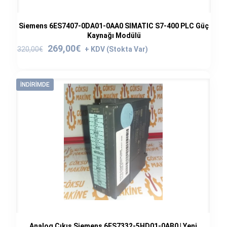
Siemens 6ES7407-0DA01-0AA0 SIMATIC S7-400 PLC Güç
Kaynağı Modülü
Orijinal
Şu
269,00
€
320,00
€
fiyat:
andaki
320,00€.
fiyat:
269,00€.
İNDIRIMDE
Analog Çıkış Siemens 6ES7332-5HD01-0AB0 | Yeni