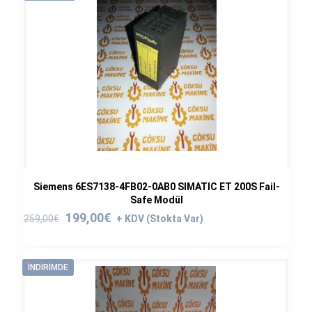
Siemens 6ES7138-4FB02-0AB0 SIMATIC ET 200S Fail-
Safe Modül
Orijinal
Şu
199,00
€
259,00
€
fiyat:
andaki
259,00€.
fiyat:
199,00€.
İNDIRIMDE