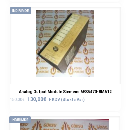
300,00€.
fiyat:
250,00€.
İNDIRIMDE
Analog Output Module Siemens 6ES5470-8MA12
Orijinal
Şu
130,00
€
150,00
€
fiyat:
andaki
150,00€.
fiyat:
130,00€.
İNDIRIMDE