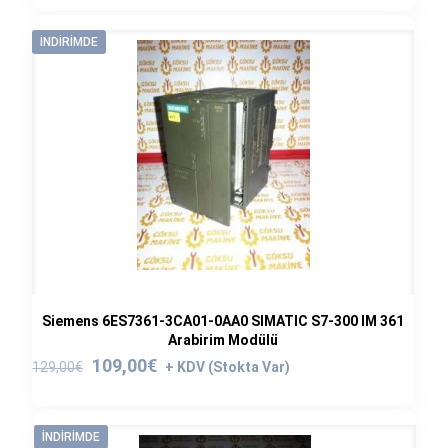
75,00€.
fiyat:
60,00€.
İNDIRIMDE
Siemens 6ES7361-3CA01-0AA0 SIMATIC S7-300 IM 361
Arabirim Modülü
Orijinal
Şu
109,00
€
129,00
€
fiyat:
andaki
129,00€.
fiyat:
109,00€.
İNDIRIMDE