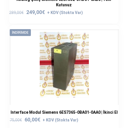
Kutusuz
Orijinal
Şu
249,00
€
289,00
€
fiyat:
andaki
289,00€.
fiyat:
249,00€.
İNDIRIMDE
Interface Modul Siemens 6ES7365-0BA01-0AA0 | İkinci El
Orijinal
Şu
60,00
€
75,00
€
fiyat:
andaki