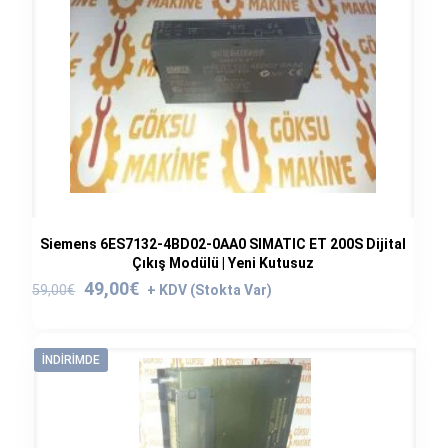
Siemens 6ES7132-4BD02-0AA0 SIMATIC ET 200S Dijital
Çıkış Modülü | Yeni Kutusuz
Orijinal
Şu
49,00
€
59,00
€
fiyat:
andaki
59,00€.
fiyat:
49,00€.
İNDIRIMDE