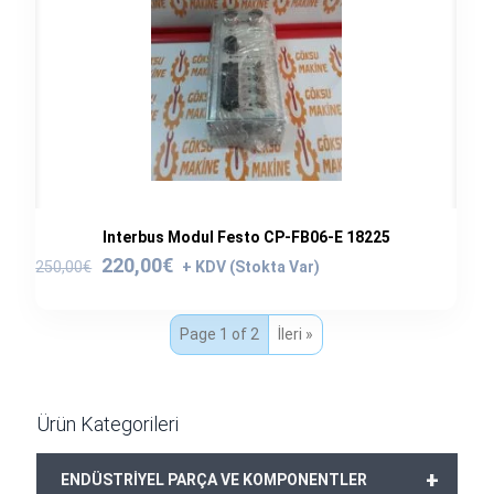
Interbus Modul Festo CP-FB06-E 18225
Orijinal
Şu
220,00
€
250,00
€
fiyat:
andaki
250,00€.
fiyat:
Page 1 of 2
İleri »
220,00€.
Ürün Kategorileri
+
ENDÜSTRİYEL PARÇA VE KOMPONENTLER