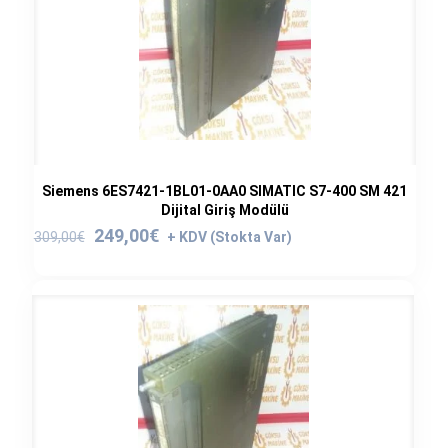
Siemens 6ES7421-1BL01-0AA0 SIMATIC S7-400 SM 421
Dijital Giriş Modülü
Orijinal
Şu
249,00
€
309,00
€
fiyat:
andaki
309,00€.
fiyat:
249,00€.