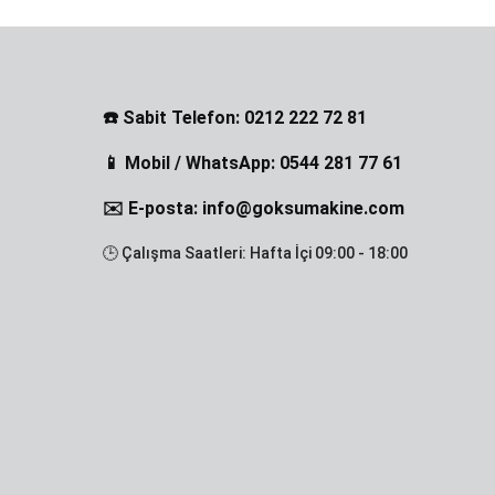
☎️ Sabit Telefon: 0212 222 72 81
📱 Mobil / WhatsApp: 0544 281 77 61
✉️ E-posta: info@goksumakine.com
🕒 Çalışma Saatleri: Hafta İçi 09:00 - 18:00