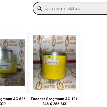
Products
search
egmann AG 626
Encoder Stegmann AG 101
XSR
248 X 256 SSI