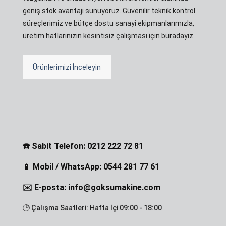
geniş stok avantajı sunuyoruz. Güvenilir teknik kontrol
süreçlerimiz ve bütçe dostu sanayi ekipmanlarımızla,
üretim hatlarınızın kesintisiz çalışması için buradayız.
Ürünlerimizi İnceleyin
☎️ Sabit Telefon: 0212 222 72 81
📱 Mobil / WhatsApp: 0544 281 77 61
✉️ E-posta: info@goksumakine.com
🕒 Çalışma Saatleri: Hafta İçi 09:00 - 18:00