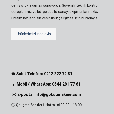
geniş stok avantajı sunuyoruz. Güvenilir teknik kontrol
süreçlerimiz ve bütçe dostu sanayi ekipmanlarımızla,
üretim hatlarınızın kesintisiz çalışması için buradayız.
Ürünlerimizi İnceleyin
☎️ Sabit Telefon: 0212 222 72 81
📱 Mobil / WhatsApp: 0544 281 77 61
✉️ E-posta: info@goksumakine.com
🕒 Çalışma Saatleri: Hafta İçi 09:00 - 18:00