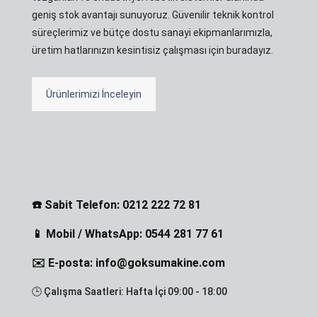
geniş stok avantajı sunuyoruz. Güvenilir teknik kontrol
süreçlerimiz ve bütçe dostu sanayi ekipmanlarımızla,
üretim hatlarınızın kesintisiz çalışması için buradayız.
Ürünlerimizi İnceleyin
☎️ Sabit Telefon: 0212 222 72 81
📱 Mobil / WhatsApp: 0544 281 77 61
✉️ E-posta: info@goksumakine.com
🕒 Çalışma Saatleri: Hafta İçi 09:00 - 18:00