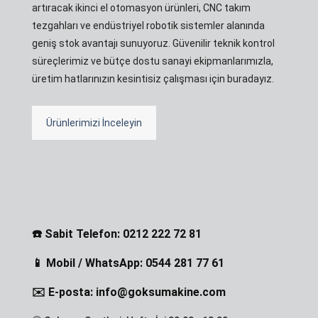
artıracak ikinci el otomasyon ürünleri, CNC takım
tezgahları ve endüstriyel robotik sistemler alanında
geniş stok avantajı sunuyoruz. Güvenilir teknik kontrol
süreçlerimiz ve bütçe dostu sanayi ekipmanlarımızla,
üretim hatlarınızın kesintisiz çalışması için buradayız.
Ürünlerimizi İnceleyin
☎️ Sabit Telefon: 0212 222 72 81
📱 Mobil / WhatsApp: 0544 281 77 61
✉️ E-posta: info@goksumakine.com