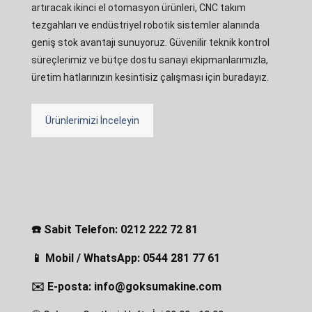
artıracak ikinci el otomasyon ürünleri, CNC takım
tezgahları ve endüstriyel robotik sistemler alanında
geniş stok avantajı sunuyoruz. Güvenilir teknik kontrol
süreçlerimiz ve bütçe dostu sanayi ekipmanlarımızla,
üretim hatlarınızın kesintisiz çalışması için buradayız.
Ürünlerimizi İnceleyin
☎️ Sabit Telefon: 0212 222 72 81
📱 Mobil / WhatsApp: 0544 281 77 61
✉️ E-posta: info@goksumakine.com