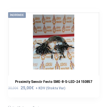
İNDIRIMDE
Proximity Sensör Festo SME-8-S-LED-24 150857
Orijinal
Şu
25,00
€
30,00
€
fiyat:
andaki
30,00€.
fiyat:
25,00€.