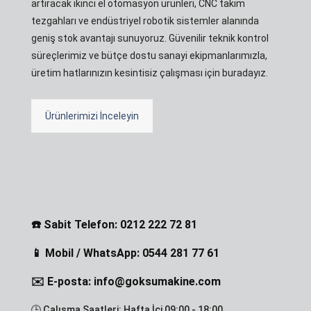
artıracak ikinci el otomasyon ürünleri, CNC takım
tezgahları ve endüstriyel robotik sistemler alanında
geniş stok avantajı sunuyoruz. Güvenilir teknik kontrol
süreçlerimiz ve bütçe dostu sanayi ekipmanlarımızla,
üretim hatlarınızın kesintisiz çalışması için buradayız.
Ürünlerimizi İnceleyin
☎️ Sabit Telefon: 0212 222 72 81
📱 Mobil / WhatsApp: 0544 281 77 61
✉️ E-posta: info@goksumakine.com
🕒 Çalışma Saatleri: Hafta İçi 09:00 - 18:00