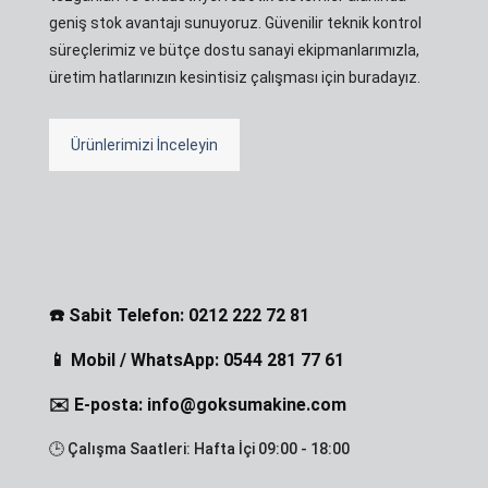
geniş stok avantajı sunuyoruz. Güvenilir teknik kontrol
süreçlerimiz ve bütçe dostu sanayi ekipmanlarımızla,
üretim hatlarınızın kesintisiz çalışması için buradayız.
Ürünlerimizi İnceleyin
☎️ Sabit Telefon: 0212 222 72 81
📱 Mobil / WhatsApp: 0544 281 77 61
✉️ E-posta: info@goksumakine.com
🕒 Çalışma Saatleri: Hafta İçi 09:00 - 18:00