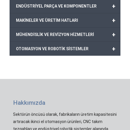
+
ENDÜSTRİYEL PARÇA VE KOMPONENTLER
+
MAKİNELER VE ÜRETİM HATLARI
+
MÜHENDİSLİK VE REVİZYON HİZMETLERİ
+
OTOMASYON VE ROBOTİK SİSTEMLER
Hakkımızda
Sektörün öncüsü olarak, fabrikaların üretim kapasitesini
artıracak ikinci el otomasyon ürünleri, CNC takım
tezgahları ve endüstriyel robotik sistemler alanında