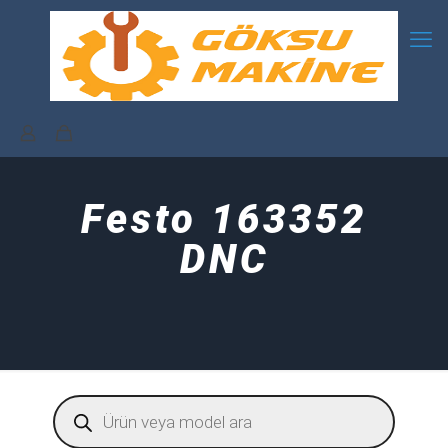
Festo 163352
DNC
Products
search