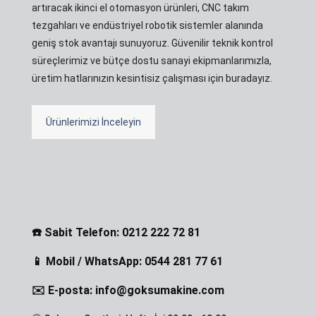
artıracak ikinci el otomasyon ürünleri, CNC takım
tezgahları ve endüstriyel robotik sistemler alanında
geniş stok avantajı sunuyoruz. Güvenilir teknik kontrol
süreçlerimiz ve bütçe dostu sanayi ekipmanlarımızla,
üretim hatlarınızın kesintisiz çalışması için buradayız.
Ürünlerimizi İnceleyin
☎️ Sabit Telefon: 0212 222 72 81
📱 Mobil / WhatsApp: 0544 281 77 61
✉️ E-posta: info@goksumakine.com