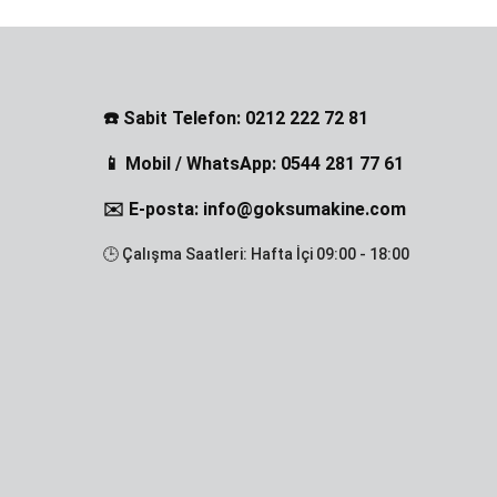
☎️ Sabit Telefon: 0212 222 72 81
📱 Mobil / WhatsApp: 0544 281 77 61
✉️ E-posta: info@goksumakine.com
🕒 Çalışma Saatleri: Hafta İçi 09:00 - 18:00