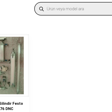
Products
search
ilindir Festo
76 DNC